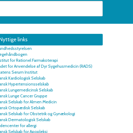
Nyttige links
undhedsstyrelsen
ægehåndbogen
stitut for Rationel Farmakoterapi
ådet for Anvendelse af Dyr Sygehusmedicin (RADS)
atens Serum Institut
nsk Kardiologisk Selskab
ansk Hypertensionsselskab
ansk Lungemedicinsk Selskab
ansk Lunge Cancer Gruppe
ansk Selskab for Almen Medicin
ansk Ortopædisk Selskab
nsk Selskab for Obstetrik og Gynækologi
ansk Dermatologisk Selskab
dencenter for allergi
nsk Selskab for Apopleksi