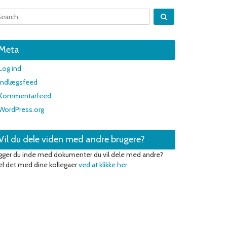
Meta
Log ind
Indlægsfeed
Kommentarfeed
WordPress.org
Vil du dele viden med andre brugere?
gger du inde med dokumenter du vil dele med andre?
l det med dine kollegaer
ved at klikke her