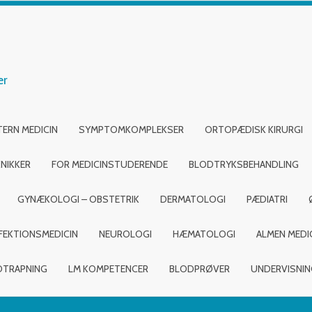
er
TERN MEDICIN
SYMPTOMKOMPLEKSER
ORTOPÆDISK KIRURGI
NIKKER
FOR MEDICINSTUDERENDE
BLODTRYKSBEHANDLING
GYNÆKOLOGI – OBSTETRIK
DERMATOLOGI
PÆDIATRI
FEKTIONSMEDICIN
NEUROLOGI
HÆMATOLOGI
ALMEN MEDI
DTRAPNING
LM KOMPETENCER
BLODPRØVER
UNDERVISNI