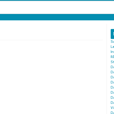
S
L
In
R
St
Da
D
D
D
D
D
Da
D
Vi
Da