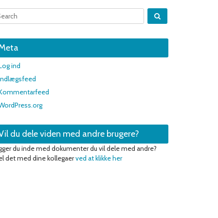
Meta
Log ind
Indlægsfeed
Kommentarfeed
WordPress.org
Vil du dele viden med andre brugere?
gger du inde med dokumenter du vil dele med andre?
l det med dine kollegaer
ved at klikke her