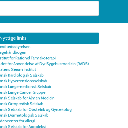
Nyttige links
undhedsstyrelsen
ægehåndbogen
stitut for Rationel Farmakoterapi
ådet for Anvendelse af Dyr Sygehusmedicin (RADS)
atens Serum Institut
nsk Kardiologisk Selskab
ansk Hypertensionsselskab
ansk Lungemedicinsk Selskab
ansk Lunge Cancer Gruppe
ansk Selskab for Almen Medicin
ansk Ortopædisk Selskab
nsk Selskab for Obstetrik og Gynækologi
ansk Dermatologisk Selskab
dencenter for allergi
nsk Selskab for Apopleksi