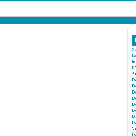
S
L
In
R
St
Da
D
D
D
D
D
Da
D
Vi
Da