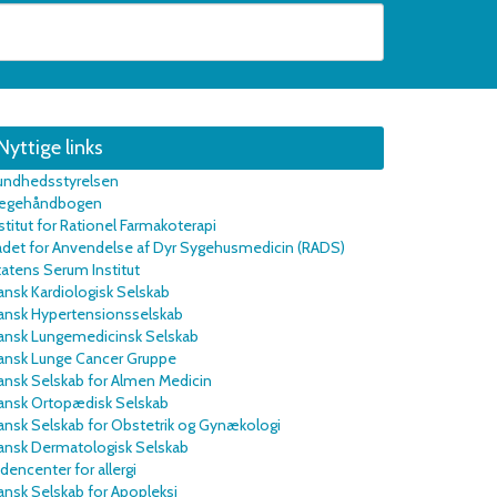
Nyttige links
undhedsstyrelsen
ægehåndbogen
stitut for Rationel Farmakoterapi
ådet for Anvendelse af Dyr Sygehusmedicin (RADS)
atens Serum Institut
nsk Kardiologisk Selskab
ansk Hypertensionsselskab
ansk Lungemedicinsk Selskab
ansk Lunge Cancer Gruppe
ansk Selskab for Almen Medicin
ansk Ortopædisk Selskab
nsk Selskab for Obstetrik og Gynækologi
ansk Dermatologisk Selskab
dencenter for allergi
nsk Selskab for Apopleksi