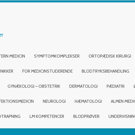
er
TERN MEDICIN
SYMPTOMKOMPLEKSER
ORTOPÆDISK KIRURGI
NIKKER
FOR MEDICINSTUDERENDE
BLODTRYKSBEHANDLING
GYNÆKOLOGI – OBSTETRIK
DERMATOLOGI
PÆDIATRI
FEKTIONSMEDICIN
NEUROLOGI
HÆMATOLOGI
ALMEN MEDI
DTRAPNING
LM KOMPETENCER
BLODPRØVER
UNDERVISNI