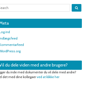
Meta
Log ind
Indlægsfeed
Kommentarfeed
WordPress.org
Vil du dele viden med andre brugere?
gger du inde med dokumenter du vil dele med andre?
l det med dine kollegaer
ved at klikke her